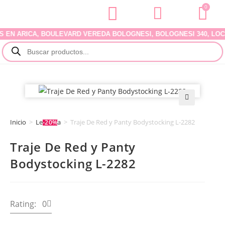
0
N ARICA, BOULEVARD VEREDA BOLOGNESI, BOLOGNESI 340, LOCAL 0
🔍
Inicio
>
Lencería
>
Traje De Red y Panty Bodystocking L-2282
-20%
Traje De Red y Panty
Bodystocking L-2282
Rating: 0