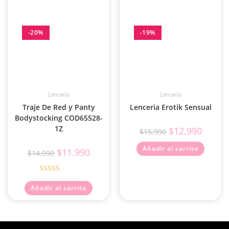
-20%
-19%
Lencería
Lencería
Traje De Red y Panty
Lenceria Erotik Sensual
Bodystocking COD65528-
1Z
$
12.990
$
15.990
Añadir al carrito
$
11.990
$
14.990
Valorado con
Añadir al carrito
5.00
de 5