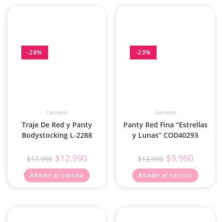
-28%
-23%
Lencería
Lencería
Traje De Red y Panty
Panty Red Fina “Estrellas
Bodystocking L-2288
y Lunas” COD40293
$
12.990
$
9.990
$
17.990
$
12.990
Añadir al carrito
Añadir al carrito