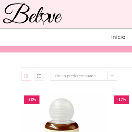
Inicio
Orden predeterminado
-38%
-17%