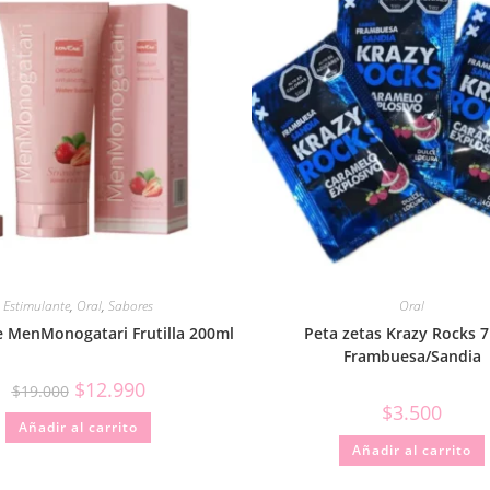
Estimulante
,
Oral
,
Sabores
Oral
e MenMonogatari Frutilla 200ml
Peta zetas Krazy Rocks 7
Frambuesa/Sandia
$
12.990
$
19.000
$
3.500
Añadir al carrito
Añadir al carrito