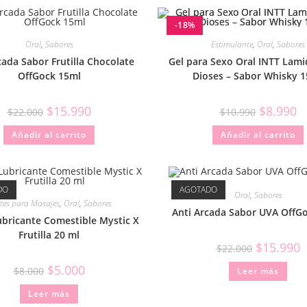
-18%
Oral
,
Sabores
Estimulante
,
Oral
,
Sabores
cada Sabor Frutilla Chocolate
Gel para Sexo Oral INTT Lami
OffGock 15ml
Dioses – Sabor Whisky 1
$
15.990
$
8.990
$
22.000
$
10.990
Añadir al carrito
Añadir al carrito
DO
AGOTADO
Oral
,
Sabores
ites para Masajes
,
Oral
,
Sabores
Anti Arcada Sabor UVA OffG
ubricante Comestible Mystic X
Frutilla 20 ml
$
15.990
$
22.000
$
5.000
$
8.000
Leer más
Leer más