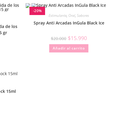
-20%
Estimulante
,
Oral
,
Sabores
Spray Anti Arcadas InGula Black Ice
da de los
5 gr
$
15.990
$
20.000
Añadir al carrito
ock 15ml