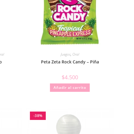
ral
Juegos
,
Oral
b
Peta Zeta Rock Candy – Piña
$
4.500
Añadir al carrito
-38%