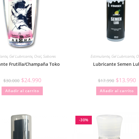
lante
,
Gel Lubricante
,
Oral
,
Sabores
Estimulante
,
Gel Lubricante
,
O
ante Frutilla/Champaña Toko
Lubricante Semen Lu
$
24.990
$
13.990
$
30.000
$
17.990
Añadir al carrito
Añadir al carrito
-30%