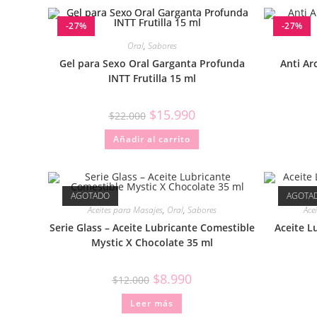
-27%
-27%
Oral
,
Sabores
Gel para Sexo Oral Garganta Profunda
Anti Ar
INTT Frutilla 15 ml
$
15.990
$
22.000
Añadir al carrito
AGOTADO
AGOTA
Aceites para Masajes
,
Oral
,
Sabores
Ace
Serie Glass – Aceite Lubricante Comestible
Aceite L
Mystic X Chocolate 35 ml
$
8.990
$
12.000
Leer más