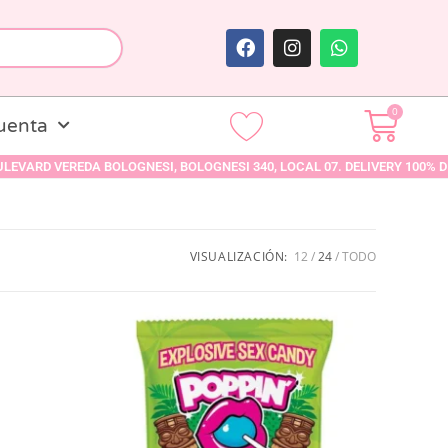
0
uenta
A BOLOGNESI, BOLOGNESI 340, LOCAL 07. DELIVERY 100% DISCRETO EN TO
VISUALIZACIÓN:
12
24
TODO