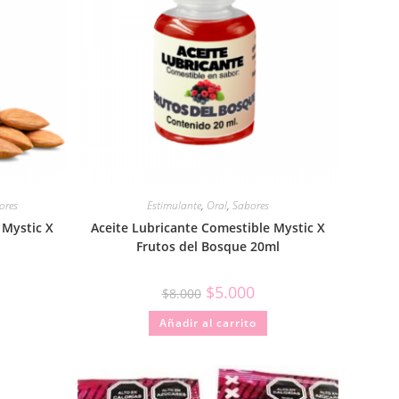
ores
Estimulante
,
Oral
,
Sabores
 Mystic X
Aceite Lubricante Comestible Mystic X
Frutos del Bosque 20ml
$
5.000
$
8.000
Añadir al carrito