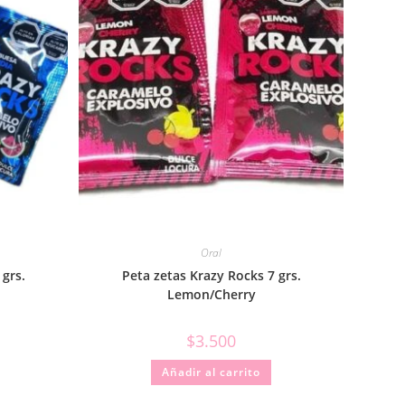
Oral
 grs.
Peta zetas Krazy Rocks 7 grs.
Lemon/Cherry
$
3.500
Añadir al carrito