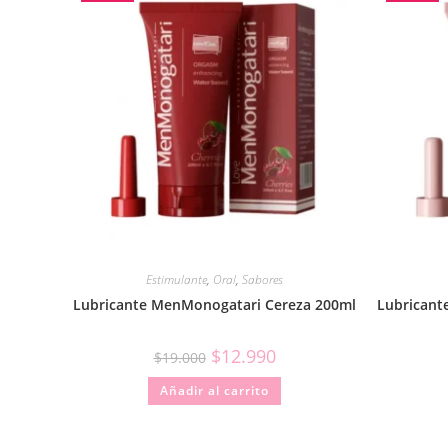
Estimulante
,
Oral
,
Sabores
Lubricante MenMonogatari Cereza 200ml
Lubricant
$
12.990
$
19.000
Añadir al carrito