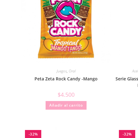
Juegos
,
Oral
Ace
Peta Zeta Rock Candy -Mango
Serie Glas
$
4.500
Añadir al carrito
-32%
-32%