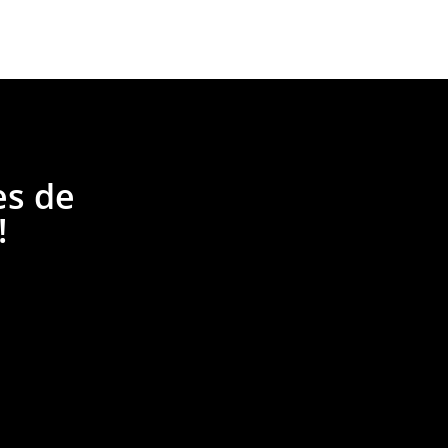
es de
!