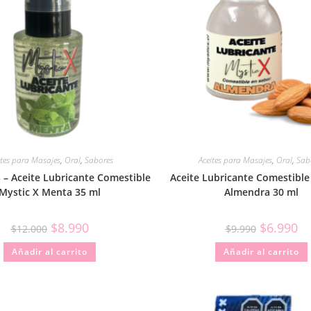
ites para Masajes
,
Oral
,
Sabores
Aceites para Masajes
,
Oral
,
Sab
s – Aceite Lubricante Comestible
Aceite Lubricante Comestible
Mystic X Menta 35 ml
Almendra 30 ml
$
8.990
$
6.990
$
12.000
$
9.990
Añadir al carrito
Añadir al carrito