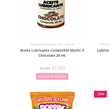
Aceites para Masajes
,
Oral
,
Sabores
Estimu
Aceite Lubricante Comestible Mystic X
Lubric
Chocolate 20 ml.
$
5.000
$
8.000
Añadir al carrito
-25%